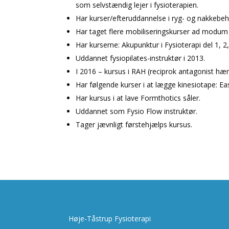
som selvstændig lejer i fysioterapien.
Har kurser/efteruddannelse i ryg- og nakkebeh
Har taget flere mobiliseringskurser ad modum 
Har kurserne: Akupunktur i Fysioterapi del 1, 2,
Uddannet fysiopilates-instruktør i 2013.
I 2016 – kursus i RAH (reciprok antagonist hæ
Har følgende kurser i at lægge kinesiotape: E
Har kursus i at lave Formthotics såler.
Uddannet som Fysio Flow instruktør.
Tager jævnligt førstehjælps kursus.
Høje-Tåstrup Fysioterapi