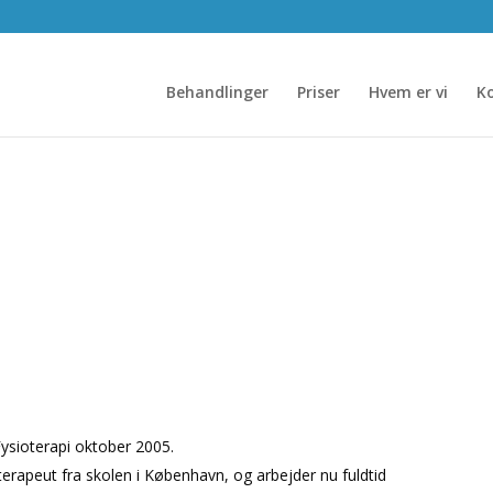
Behandlinger
Priser
Hvem er vi
K
JOAN HIMMELSTRUP
Fysioterapi oktober 2005.
terapeut fra skolen i København, og arbejder nu fuldtid