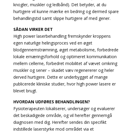
knogler, muskler og ledbånd). Det betyder, at du
hurtigere vil kunne mærke en bedring og dermed spare
behandlingstid samt slippe hurtigere af med gener.
SÅDAN VIRKER DET
High power laserbehandling fremskynder kroppens
egen naturlige helingsproces ved en øget
blodgennemstrømning, øget metabolisme, forbedrede
lokale ernæringsforhold og optimeret kommunikation
mellem cellerne, forbedret mobilitet af vævet omkring
muskler og sener – skadet væv regenererer og heler
derved hurtigere. Dette er underbygget af mange
publicerede kliniske studier, hvor high power lasere er
blevet brugt.
HVORDAN UDFØRES BEHANDLINGEN?
Fysioterapeuten lokaliserer, undersøger og evaluerer
det beskadigede område, og vil herefter gennemgå
diagnosen med dig. Herefter sendes din specifikt
indstillede laserstyrke mod området via et