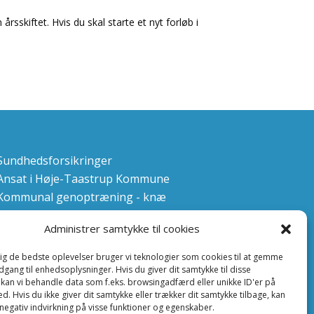
skiftet. Hvis du skal starte et nyt forløb i
Sundhedsforsikringer
Ansat i Høje-Taastrup Kommune
Kommunal genoptræning - knæ
Fritvalgs-genoptræning
Administrer samtykke til cookies
Persondatapolitik
Patientsikkerhed
dig de bedste oplevelser bruger vi teknologier som cookies til at gemme
Bæredygtighed
adgang til enhedsoplysninger. Hvis du giver dit samtykke til disse
 kan vi behandle data som f.eks. browsingadfærd eller unikke ID'er på
d. Hvis du ikke giver dit samtykke eller trækker dit samtykke tilbage, kan
negativ indvirkning på visse funktioner og egenskaber.