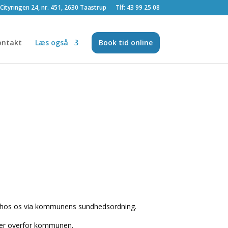
Cityringen 24, nr. 451, 2630 Taastrup
Tlf: 43 99 25 08
ontakt
Læs også
Book tid online
e
et hos os via kommunens sundhedsordning.
nger overfor kommunen.