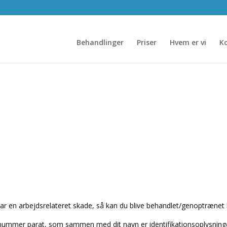
Behandlinger
Priser
Hvem er vi
K
Ansat i Høje-Taastrup Kommun
ar en arbejdsrelateret skade, så kan du blive behandlet/genoptræn
tenummer parat, som sammen med dit navn er identifikationsoplysni